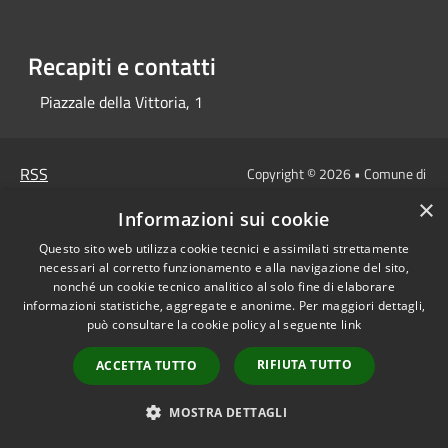
Recapiti e contatti
Piazzale della Vittoria, 1
RSS
Copyright © 2026 • Comune di
Accessibilità
Carpineto Romano • Powered
×
Informazioni sui cookie
Privacy
Municipium
Accesso
by
•
Cookie
redazione
Questo sito web utilizza cookie tecnici e assimilati strettamente
Mappa del sito
necessari al corretto funzionamento e alla navigazione del sito,
nonché un cookie tecnico analitico al solo fine di elaborare
informazioni statistiche, aggregate e anonime. Per maggiori dettagli,
può consultare la cookie policy al seguente
link
RIFIUTA TUTTO
ACCETTA TUTTO
MOSTRA DETTAGLI